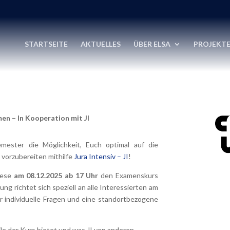
STARTSEITE
AKTUELLES
ÜBER ELSA
PROJEKT
en – In Kooperation mit JI
ester die Möglichkeit, Euch optimal auf die
vorzubereiten mithilfe
Jura Intensiv – JI
!
iese
am 08.12.2025 ab 17 Uhr
den Examenskurs
ung richtet sich speziell an alle Interessierten am
 individuelle Fragen und eine standortbezogene
le der Kurs bietet und was JI von anderen