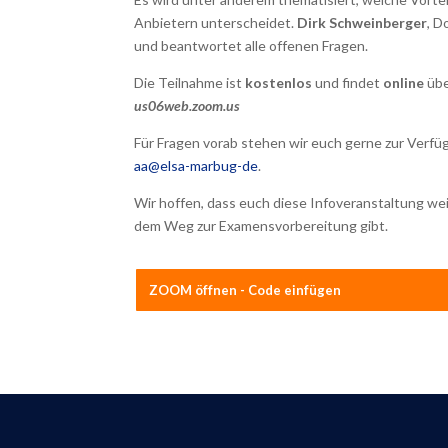
Anbietern unterscheidet.
Dirk Schweinberger
, D
und beantwortet alle offenen Fragen.
Die Teilnahme ist
kostenlos
und findet
online
übe
us06web.zoom.us
Für Fragen vorab stehen wir euch gerne zur Verf
aa@elsa-marbug-de
.
Wir hoffen, dass euch diese Infoveranstaltung wei
dem Weg zur Examensvorbereitung gibt.
ZOOM öffnen - Code einfügen